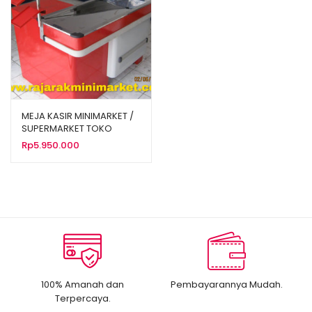
MEJA KASIR MINIMARKET /
SUPERMARKET TOKO
ALFAMIDI TIPE MK-01
Rp
5.950.000
100% Amanah dan
Pembayarannya Mudah.
Terpercaya.