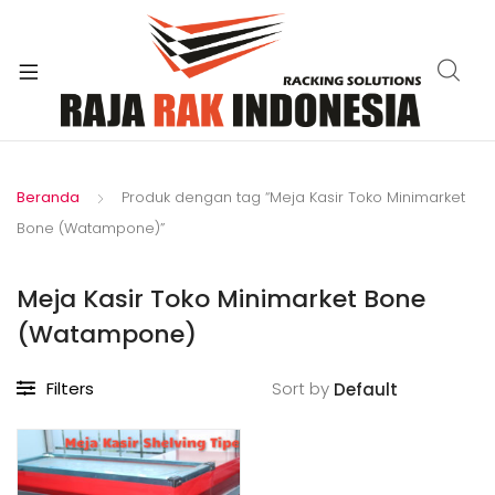
xpand
ild
enu
Beranda
Produk dengan tag “Meja Kasir Toko Minimarket
Bone (Watampone)”
Meja Kasir Toko Minimarket Bone
(Watampone)
Filters
Sort by