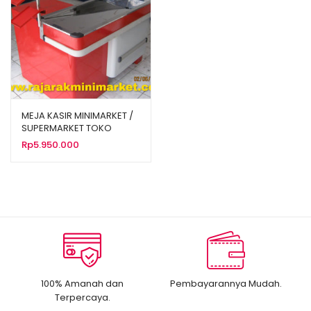
MEJA KASIR MINIMARKET /
SUPERMARKET TOKO
ALFAMIDI TIPE MK-01
Rp
5.950.000
100% Amanah dan
Pembayarannya Mudah.
Terpercaya.