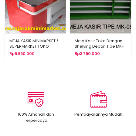
MEJA KASIR MINIMARKET /
Meja Kasir Toko Dengan
SUPERMARKET TOKO
Shelving Depan Tipe MK-
ALFAMIDI TIPE MK-01
08
Rp
5.950.000
Rp
3.750.000
100% Amanah dan
Pembayarannya Mudah.
Terpercaya.