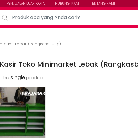
PENJUALAN LUAR KOTA
HUBUNGI KAMI
TENTANG KAMI
arch for:
imarket Lebak (Rangkasbitung)”
Kasir Toko Minimarket Lebak (Rangkasb
 the
single
product