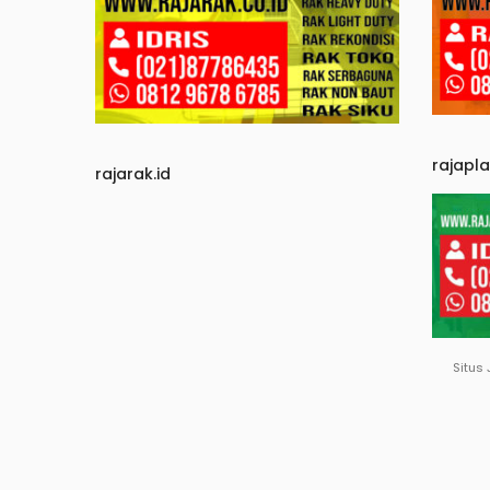
rajapl
rajarak.id
Situs 