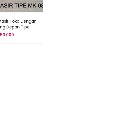
Kasir Toko Dengan
ing Depan Tipe
8
750.000