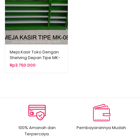
Meja Kasir Toko Dengan
Shelving Depan Tipe MK-
08
Rp
3.750.000
100% Amanah dan
Pembayarannya Mudah.
Terpercaya.