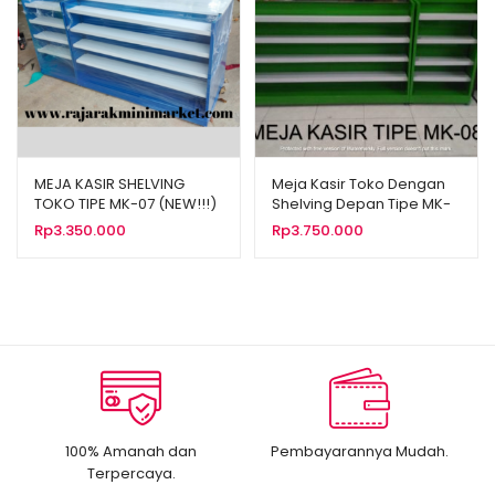
MEJA KASIR SHELVING
Meja Kasir Toko Dengan
TOKO TIPE MK-07 (NEW!!!)
Shelving Depan Tipe MK-
08
Rp
3.350.000
Rp
3.750.000
100% Amanah dan
Pembayarannya Mudah.
Terpercaya.