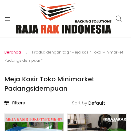
xpand
ild
enu
Beranda
Produk dengan tag “Meja Kasir Toko Minimarket
Padangsidempuan”
Meja Kasir Toko Minimarket
Padangsidempuan
Filters
Sort by