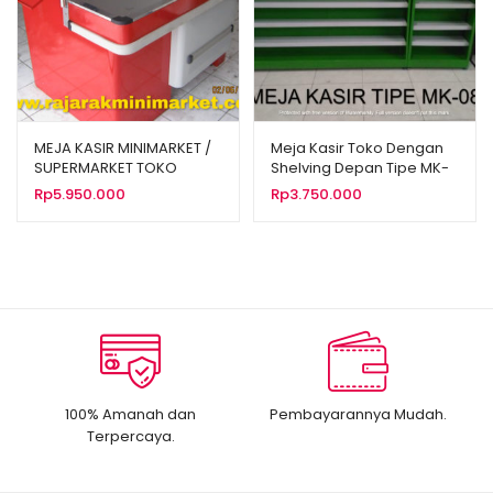
MEJA KASIR MINIMARKET /
Meja Kasir Toko Dengan
SUPERMARKET TOKO
Shelving Depan Tipe MK-
ALFAMIDI TIPE MK-01
08
Rp
5.950.000
Rp
3.750.000
100% Amanah dan
Pembayarannya Mudah.
Terpercaya.