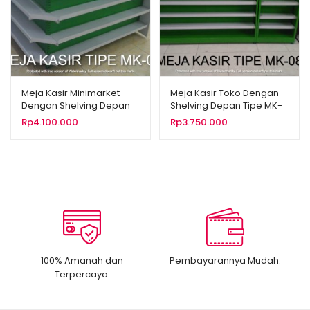
Meja Kasir Minimarket
Meja Kasir Toko Dengan
Dengan Shelving Depan
Shelving Depan Tipe MK-
Tipe MK-09
08
Rp
4.100.000
Rp
3.750.000
100% Amanah dan
Pembayarannya Mudah.
Terpercaya.