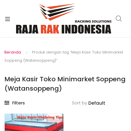
xpand
ild
enu
Beranda
Produk dengan tag “Meja Kasir Toko Minimarket
Soppeng (Watansoppeng)”
Meja Kasir Toko Minimarket Soppeng
(Watansoppeng)
Filters
Sort by