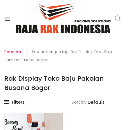
xpand
ild
enu
Beranda
Produk dengan tag “Rak Display Toko Baju
Pakaian Busana Bogor”
Rak Display Toko Baju Pakaian
Busana Bogor
Filters
Sort by