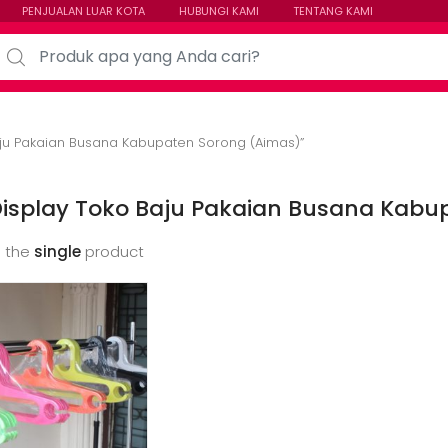
PENJUALAN LUAR KOTA
HUBUNGI KAMI
TENTANG KAMI
arch for:
aju Pakaian Busana Kabupaten Sorong (Aimas)”
Display Toko Baju Pakaian Busana Kabu
 the
single
product