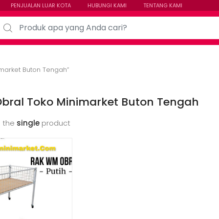
PENJUALAN LUAR KOTA
HUBUNGI KAMI
TENTANG KAMI
arch for:
imarket Buton Tengah”
Obral Toko Minimarket Buton Tengah
 the
single
product