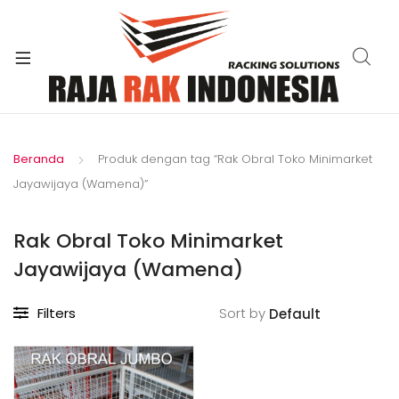
xpand
ild
enu
Beranda
Produk dengan tag “Rak Obral Toko Minimarket
Jayawijaya (Wamena)”
Rak Obral Toko Minimarket
Jayawijaya (Wamena)
Filters
Sort by