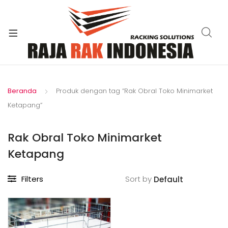
xpand
ild
enu
Beranda
Produk dengan tag “Rak Obral Toko Minimarket
Ketapang”
Rak Obral Toko Minimarket
Ketapang
Filters
Sort by