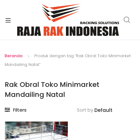
xpand
ild
enu
Beranda
Produk dengan tag “Rak Obral Toko Minimarket
Mandailing Natal”
Rak Obral Toko Minimarket
Mandailing Natal
Filters
Sort by