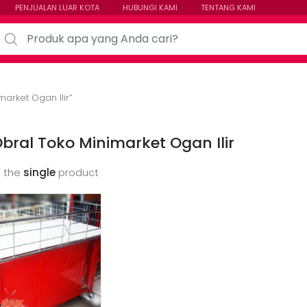
PENJUALAN LUAR KOTA
HUBUNGI KAMI
TENTANG KAMI
arch for:
arket Ogan Ilir”
bral Toko Minimarket Ogan Ilir
 the
single
product