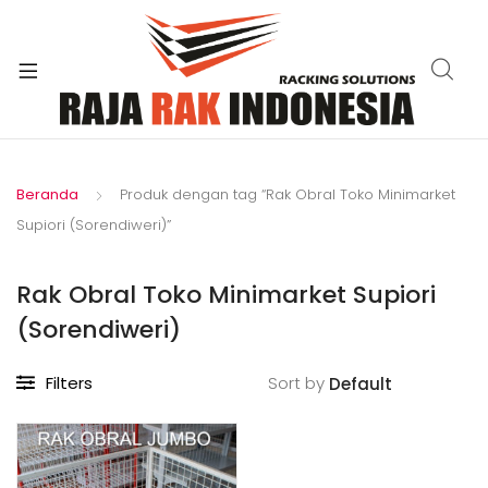
xpand
ild
enu
Beranda
Produk dengan tag “Rak Obral Toko Minimarket
Supiori (Sorendiweri)”
Rak Obral Toko Minimarket Supiori
(Sorendiweri)
Filters
Sort by