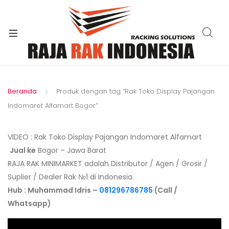
xpand
ild
enu
Beranda
Produk dengan tag “Rak Toko Display Pajangan
Indomaret Alfamart Bogor”
VIDEO : Rak Toko Display Pajangan Indomaret Alfamart
Jual ke
Bogor – Jawa Barat
RAJA RAK MINIMARKET adalah Distributor / Agen / Grosir /
Suplier / Dealer Rak №1 di Indonesia.
Hub : Muhammad Idris –
081296786785
(Call /
Whatsapp)