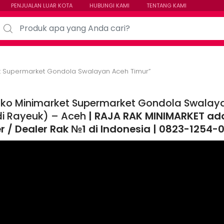
PENJUALAN LUAR KOTA
HUBUNGI KAMI
TENTANG KAMI
arch for:
t Supermarket Gondola Swalayan Aceh Timur”
oko Minimarket Supermarket Gondola Swalaya
di Rayeuk) – Aceh
| RAJA RAK MINIMARKET ada
ier / Dealer Rak №1 di Indonesia | 0823-1254-