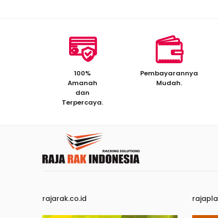
100%
Pembayarannya
Amanah
Mudah.
dan
Terpercaya.
rajarak.co.id
rajapla