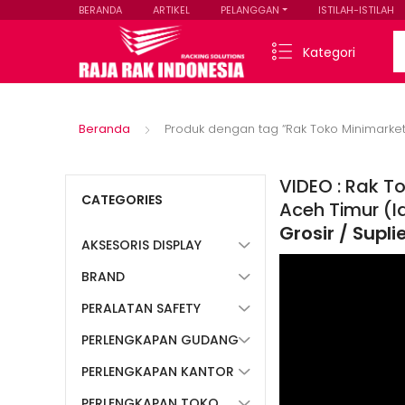
BERANDA
ARTIKEL
PELANGGAN
ISTILAH-ISTILAH
Se
Kategori
Beranda
Produk dengan tag “Rak Toko Minimarke
VIDEO : Rak T
CATEGORIES
Aceh Timur (I
Grosir / Supl
AKSESORIS DISPLAY
BRAND
PERALATAN SAFETY
PERLENGKAPAN GUDANG
PERLENGKAPAN KANTOR
PERLENGKAPAN TOKO