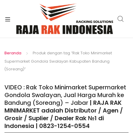
xpand
ild
enu
Beranda
Produk dengan tag “Rak Toko Minimarket
Supermarket Gondola Swalayan Kabupaten Bandung
(Soreang)”
VIDEO : Rak Toko Minimarket Supermarket
Gondola Swalayan, Jual Harga Murah ke
Bandung (Soreang) – Jabar
| RAJA RAK
MINIMARKET adalah Distributor / Agen /
Grosir / Suplier / Dealer Rak №1 di
Indonesia | 0823-1254-0554