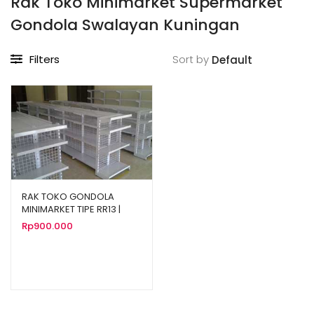
Rak Toko Minimarket Supermarket
Gondola Swalayan Kuningan
Filters
Sort by
RAK TOKO GONDOLA
MINIMARKET TIPE RR13 |
JUAL HARGA MURAH
Rp
900.000