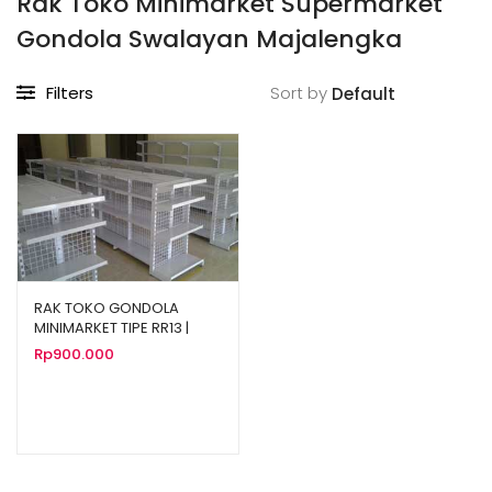
Rak Toko Minimarket Supermarket
Gondola Swalayan Majalengka
Filters
Sort by
RAK TOKO GONDOLA
MINIMARKET TIPE RR13 |
JUAL HARGA MURAH
Rp
900.000