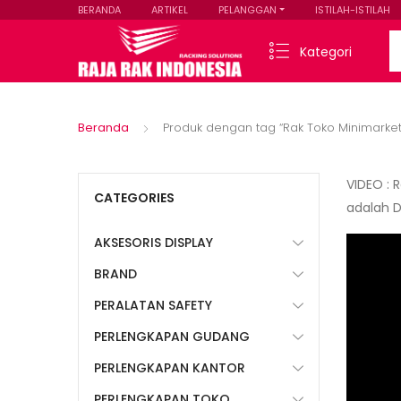
BERANDA
ARTIKEL
PELANGGAN
ISTILAH-ISTILAH
Se
Kategori
Beranda
Produk dengan tag “Rak Toko Minimark
VIDEO : 
CATEGORIES
adalah Di
AKSESORIS DISPLAY
BRAND
PERALATAN SAFETY
PERLENGKAPAN GUDANG
PERLENGKAPAN KANTOR
PERLENGKAPAN TOKO