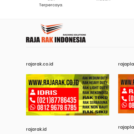
Terpercaya.
rajarak.co.id
rajapla
rajapl
rajarak.id