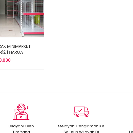
RAK MINIMARKET
RR12 | HARGA
OMIS
0.000
Dilayani Oleh
Melayani Pengiriman Ke
Tim Yang
Seluruh Wilayah Di
H