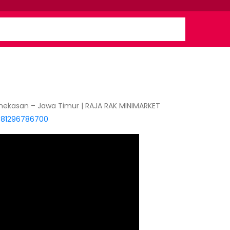
mekasan – Jawa Timur | RAJA RAK MINIMARKET
081296786700