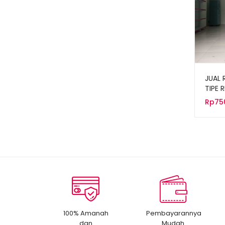
JUAL 
TIPE 
EKON
Rp
75
100% Amanah
Pembayarannya
dan
Mudah.