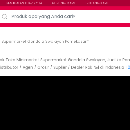
PENJUALAN LUAR KOTA
HUBUNGI KAMI
TENTANG KAMI
arch for:
et Supermarket Gondola Swalayan Pamekasan”
Rak Toko Minimarket Supermarket Gondola Swalayan, Jual ke Pa
stributor / Agen / Grosir / Suplier / Dealer Rak №1 di Indonesia |