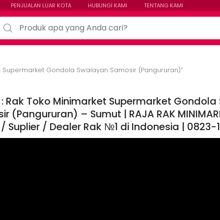
PENJUALAN LUAR KOTA
HUBUNGI KAMI
TENTANG KAMI
arch for:
t Supermarket Gondola Swalayan Samosir (Pangururan)”
 : Rak Toko Minimarket Supermarket Gondola
ir (Pangururan) – Sumut | RAJA RAK MINIMARK
 / Suplier / Dealer Rak №1 di Indonesia | 082