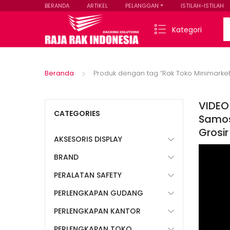
BERANDA
ARTIKEL
PELANGGAN
ISTILAH-ISTILAH
Se
Kategori
Beranda
Produk dengan tag “Rak Toko Minimarke
VIDEO
CATEGORIES
Samos
Grosir
AKSESORIS DISPLAY
BRAND
PERALATAN SAFETY
PERLENGKAPAN GUDANG
PERLENGKAPAN KANTOR
PERLENGKAPAN TOKO