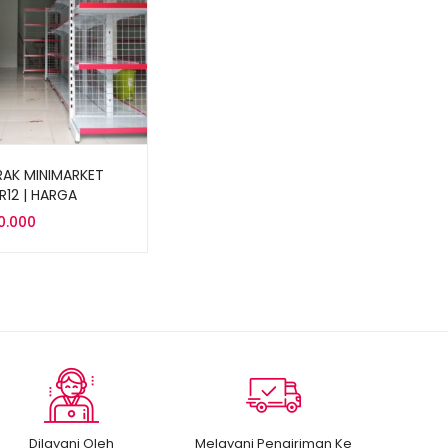
RAK MINIMARKET
RR12 | HARGA
OMIS
0.000
Dilayani Oleh
Melayani Pengiriman Ke