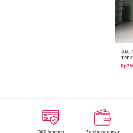
JUAL 
TIPE 
EKON
Rp
75
100% Amanah
Pembayarannya