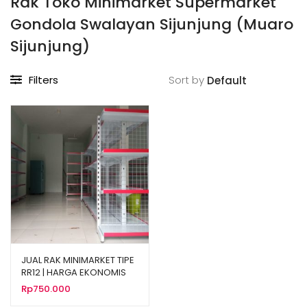
Rak Toko Minimarket Supermarket
Gondola Swalayan Sijunjung (Muaro
Sijunjung)
Filters
Sort by
JUAL RAK MINIMARKET TIPE
RR12 | HARGA EKONOMIS
Rp
750.000