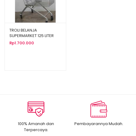
TROLI BELANJA
SUPERMARKET 125 LITER
TIPE TS-125L
Rp
1.700.000
100% Amanah dan
Pembayarannya Mudah.
Terpercaya.