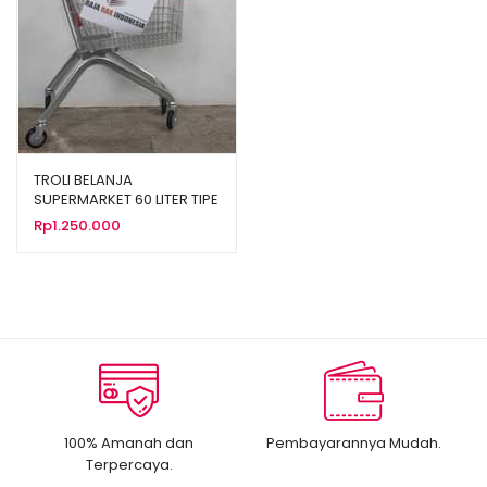
TROLI BELANJA
SUPERMARKET 60 LITER TIPE
TS-60L
Rp
1.250.000
100% Amanah dan
Pembayarannya Mudah.
Terpercaya.