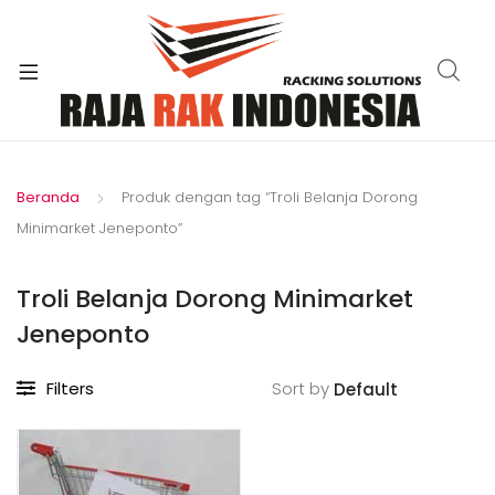
xpand
ild
enu
Beranda
Produk dengan tag “Troli Belanja Dorong
Minimarket Jeneponto”
Troli Belanja Dorong Minimarket
Jeneponto
Filters
Sort by