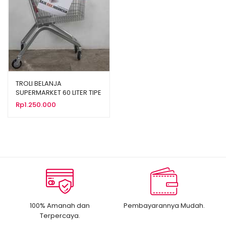
TROLI BELANJA
SUPERMARKET 60 LITER TIPE
TS-60L
Rp
1.250.000
100% Amanah dan
Pembayarannya Mudah.
Terpercaya.