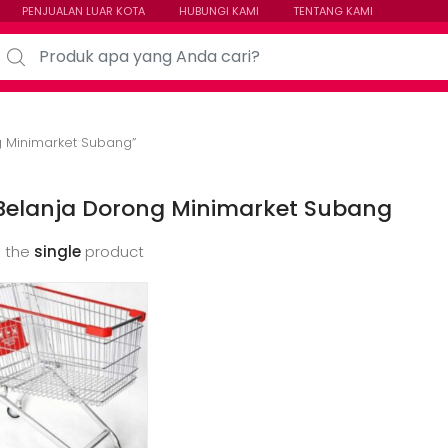
PENJUALAN LUAR KOTA
HUBUNGI KAMI
TENTANG KAMI
arch for:
g Minimarket Subang”
 Belanja Dorong Minimarket Subang
 the
single
product