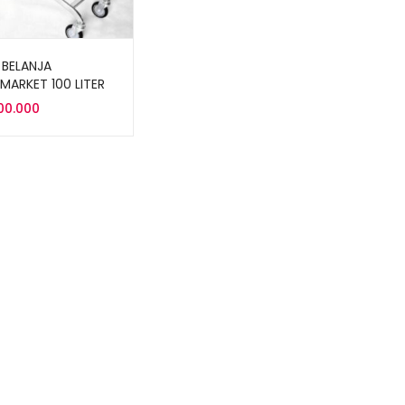
 BELANJA
MARKET 100 LITER
TS-100L RAJARAK
500.000