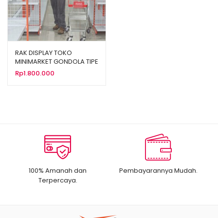
RAK DISPLAY TOKO
MINIMARKET GONDOLA TIPE
ALFAMIDI RR-18
Rp
1.800.000
100% Amanah dan
Pembayarannya Mudah.
Terpercaya.