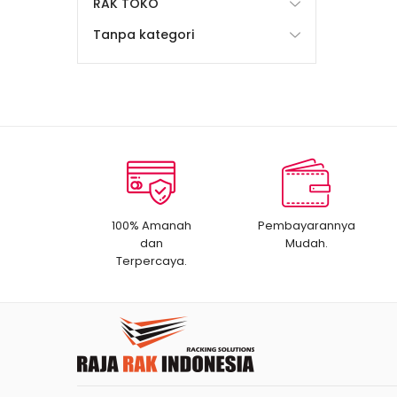
RAK TOKO
Tanpa kategori
100% Amanah
Pembayarannya
dan
Mudah.
Terpercaya.