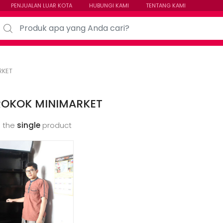
PENJUALAN LUAR KOTA
HUBUNGI KAMI
TENTANG KAMI
arch for:
RKET
ROKOK MINIMARKET
 the
single
product