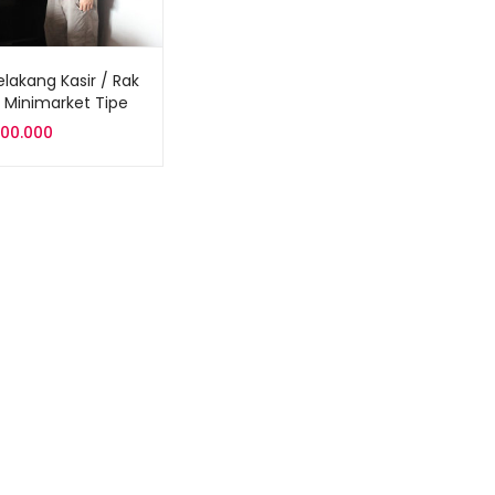
elakang Kasir / Rak
 Minimarket Tipe
1AZ
800.000