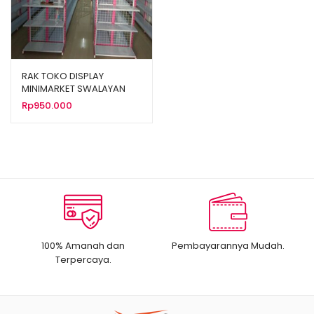
RAK TOKO DISPLAY
MINIMARKET SWALAYAN
MODERN TIPE RR‑13
Rp
950.000
100% Amanah dan
Pembayarannya Mudah.
Terpercaya.