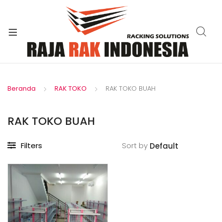
xpand
ild
enu
Beranda
RAK TOKO
RAK TOKO BUAH
RAK TOKO BUAH
Filters
Sort by