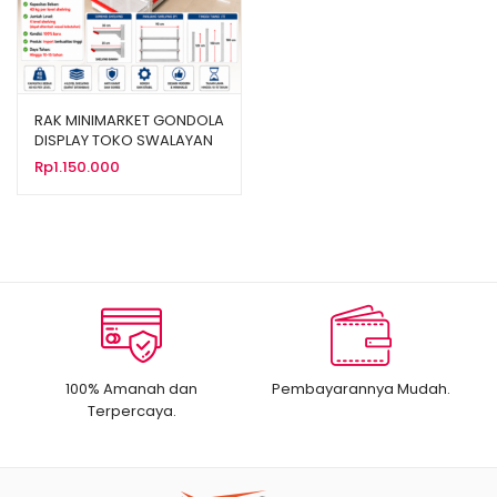
RAK MINIMARKET GONDOLA
DISPLAY TOKO SWALAYAN
TIPE RR-150
Rp
1.150.000
100% Amanah dan
Pembayarannya Mudah.
Terpercaya.