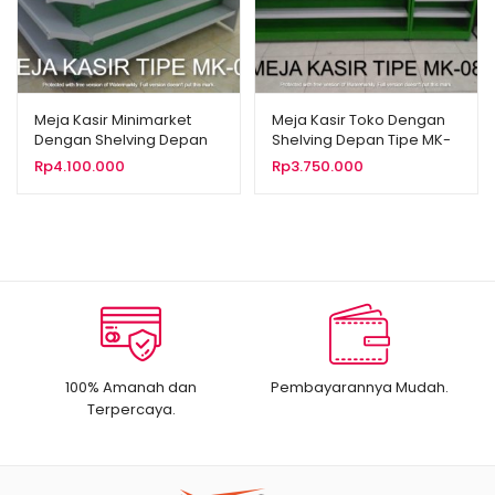
Meja Kasir Minimarket
Meja Kasir Toko Dengan
Dengan Shelving Depan
Shelving Depan Tipe MK-
Tipe MK-09
08
Rp
4.100.000
Rp
3.750.000
100% Amanah dan
Pembayarannya Mudah.
Terpercaya.