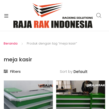
xpand
ild
enu
Beranda
Produk dengan tag “meja kasir”
meja kasir
Filters
Sort by