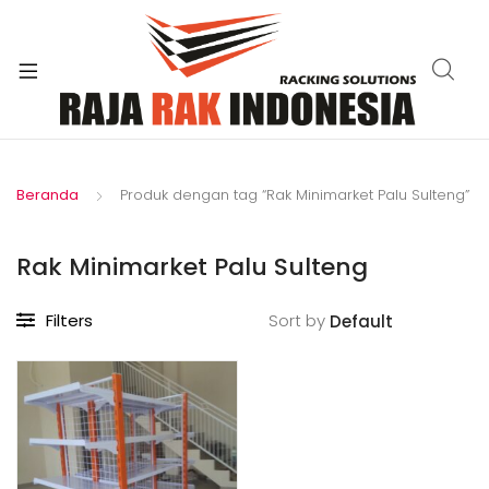
xpand
ild
enu
Beranda
Produk dengan tag “Rak Minimarket Palu Sulteng”
Rak Minimarket Palu Sulteng
Filters
Sort by