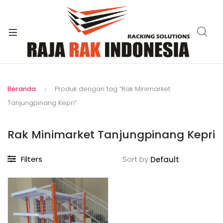
xpand
ild
enu
Beranda
Produk dengan tag “Rak Minimarket
Tanjungpinang Kepri”
Rak Minimarket Tanjungpinang Kepri
Filters
Sort by