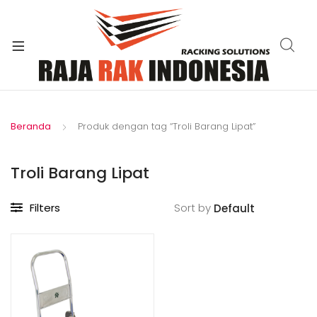
xpand
ild
enu
Beranda
Produk dengan tag “Troli Barang Lipat”
Troli Barang Lipat
Filters
Sort by