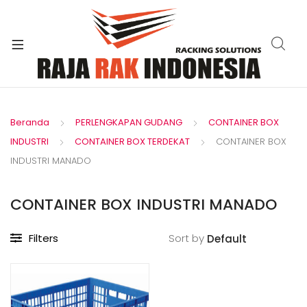
xpand
ild
enu
Beranda
PERLENGKAPAN GUDANG
CONTAINER BOX
INDUSTRI
CONTAINER BOX TERDEKAT
CONTAINER BOX
INDUSTRI MANADO
CONTAINER BOX INDUSTRI MANADO
Filters
Sort by