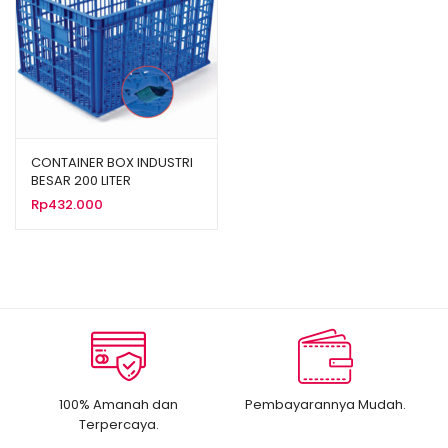
CONTAINER BOX INDUSTRI
BESAR 200 LITER
BERLUBANG RODA HANATA
Rp
432.000
3001 UKURAN 80 x 60 x 45
CM
100% Amanah dan
Pembayarannya Mudah.
Terpercaya.