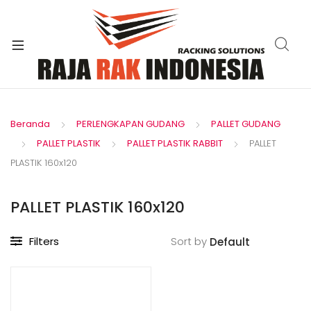
xpand
ild
enu
Beranda
PERLENGKAPAN GUDANG
PALLET GUDANG
PALLET PLASTIK
PALLET PLASTIK RABBIT
PALLET
PLASTIK 160x120
PALLET PLASTIK 160x120
Filters
Sort by