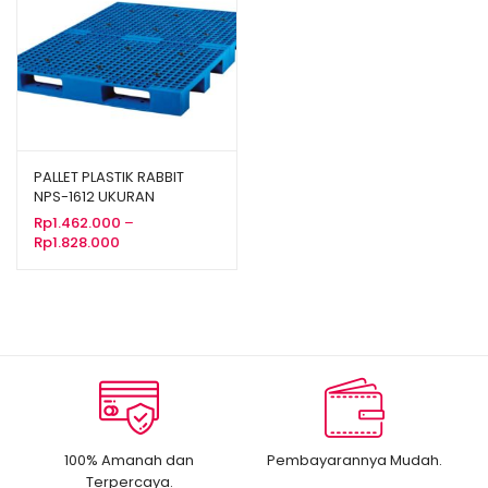
PALLET PLASTIK RABBIT
NPS-1612 UKURAN
160x120x13,2 CM
Rp
1.462.000
–
Rentang
Rp
1.828.000
harga:
Rp1.462.000
hingga
Rp1.828.000
100% Amanah dan
Pembayarannya Mudah.
Terpercaya.