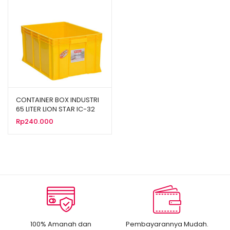
CONTAINER BOX INDUSTRI
65 LITER LION STAR IC-32
FORTE CRATE 202 UKURAN
Rp
240.000
625x425x300 mm
100% Amanah dan
Pembayarannya Mudah.