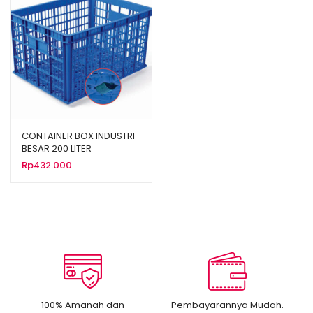
CONTAINER BOX INDUSTRI
BESAR 200 LITER
BERLUBANG RODA HANATA
Rp
432.000
3001 UKURAN 80 x 60 x 45
CM
100% Amanah dan
Pembayarannya Mudah.