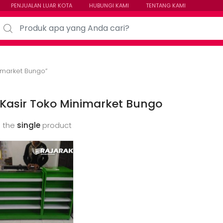
PENJUALAN LUAR KOTA
HUBUNGI KAMI
TENTANG KAMI
arch for:
imarket Bungo”
Kasir Toko Minimarket Bungo
 the
single
product