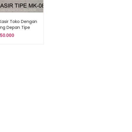
Kasir Toko Dengan
ing Depan Tipe
8
750.000