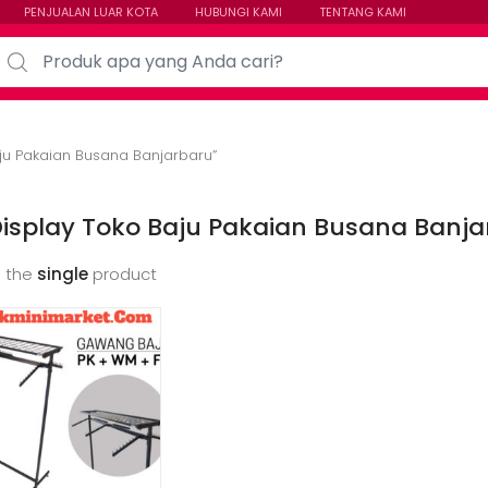
PENJUALAN LUAR KOTA
HUBUNGI KAMI
TENTANG KAMI
arch for:
ju Pakaian Busana Banjarbaru”
isplay Toko Baju Pakaian Busana Banja
 the
single
product