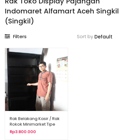
Rak Toko Display Pajangan
Indomaret Alfamart Aceh Singkil
(Singkil)
Filters
Sort by
Rak Belakang Kasir / Rak
Rokok Minimarket Tipe
RBK-01AZ
Rp
3.800.000