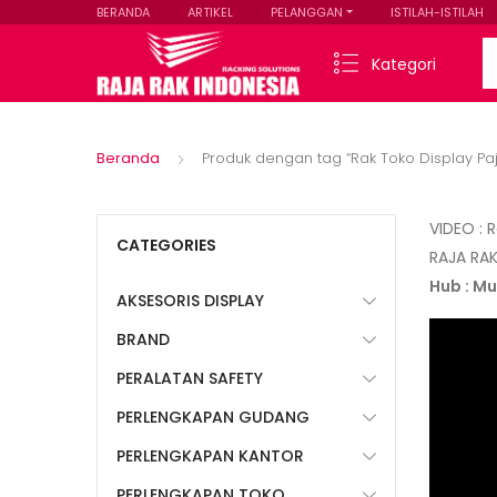
BERANDA
ARTIKEL
PELANGGAN
ISTILAH-ISTILAH
Se
Kategori
Beranda
Produk dengan tag “Rak Toko Display P
VIDEO : 
CATEGORIES
RAJA RAK
Hub : M
AKSESORIS DISPLAY
BRAND
PERALATAN SAFETY
PERLENGKAPAN GUDANG
PERLENGKAPAN KANTOR
PERLENGKAPAN TOKO