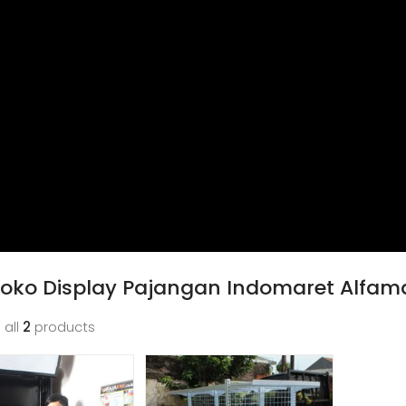
Toko Display Pajangan Indomaret Alfam
 all
2
products