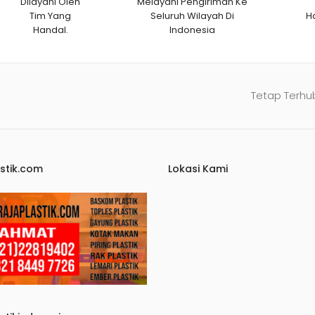
Dilayani Oleh
Melayani Pengiriman Ke
Tim Yang
Seluruh Wilayah Di
H
Handal.
Indonesia
Tetap Terhu
stik.com
Lokasi Kami