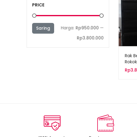
PRICE
Harga
Harga
Harga:
Rp950.000
—
Saring
terendah
tertinggi
Rp3.800.000
Rak B
Rokok
RBK-0
Rp
3.