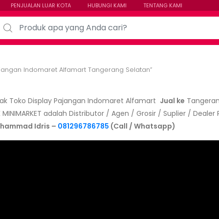
PENJUALAN LUAR KOTA
HUBUNGI KAMI
TENTANG KAMI
arch for:
ajangan Indomaret Alfamart Tangerang Selatan”
Rak Toko Display Pajangan Indomaret Alfamart
Jual ke
Tangeran
 MINIMARKET adalah Distributor / Agen / Grosir / Suplier / Dealer 
uhammad Idris –
081296786785
(Call / Whatsapp)