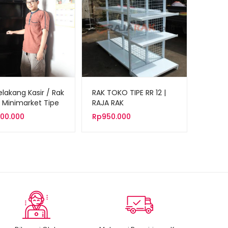
elakang Kasir / Rak
RAK TOKO TIPE RR 12 |
 Minimarket Tipe
RAJA RAK
1AZ
800.000
Rp
950.000