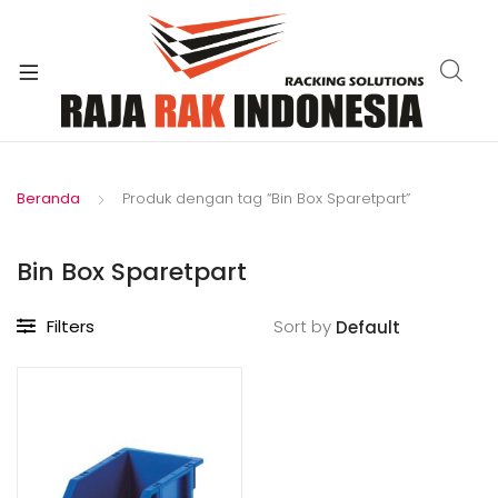
xpand
ild
enu
Beranda
Produk dengan tag “Bin Box Sparetpart”
Bin Box Sparetpart
Filters
Sort by