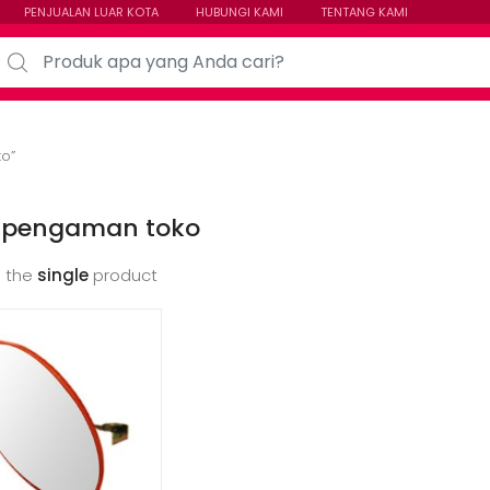
PENJUALAN LUAR KOTA
HUBUNGI KAMI
TENTANG KAMI
arch for:
o”
 pengaman toko
 the
single
product