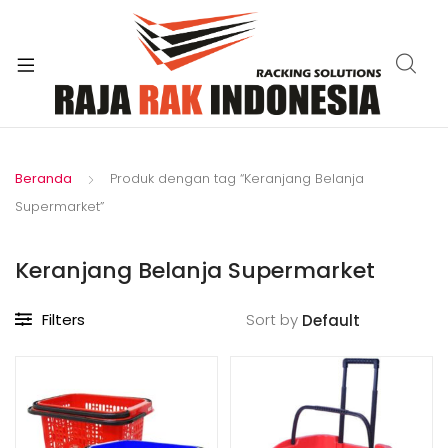
xpand
ild
enu
Beranda
Produk dengan tag “Keranjang Belanja
Supermarket”
Keranjang Belanja Supermarket
Filters
Sort by