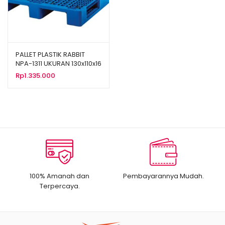
PALLET PLASTIK RABBIT
NPA-1311 UKURAN 130x110x16
CM
Rp
1.335.000
100% Amanah dan
Pembayarannya Mudah.
Terpercaya.